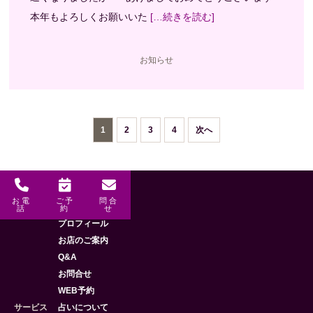
本年もよろしくお願いいた
[…続きを読む]
お知らせ
投稿のページ送り
1
2
3
4
次へ
お電
ご予
問合
メニュー
HOME
話
約
せ
プロフィール
お店のご案内
Q&A
お問合せ
WEB予約
サービス
占いについて