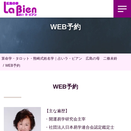
WEB予約
算命学・タロット・熊崎式姓名学｜占いラ・ビアン 広島の母 二條未鈴
WEB予約
WEB予約
【主な遍歴】
・開運易学研究会主宰
・社団法人日本易学連合会認定鑑定士