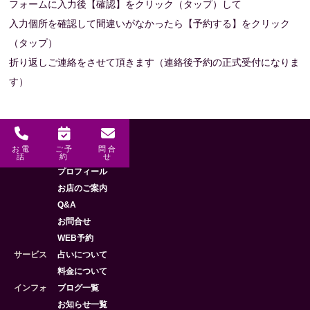
フォームに入力後【確認】をクリック（タップ）して
入力個所を確認して間違いがなかったら【予約する】をクリック
（タップ）
折り返しご連絡をさせて頂きます（連絡後予約の正式受付になりま
す）
お電
ご予
問合
メニュー
HOME
話
約
せ
プロフィール
お店のご案内
Q&A
お問合せ
WEB予約
サービス
占いについて
料金について
インフォ
ブログ一覧
お知らせ一覧