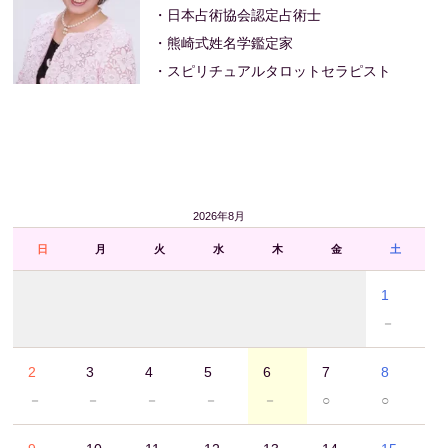
・日本占術協会認定占術士
・熊崎式姓名学鑑定家
・スピリチュアルタロットセラピスト
2026年8月
日
月
火
水
木
金
土
1
－
2
3
4
5
6
7
8
－
－
－
－
－
○
○