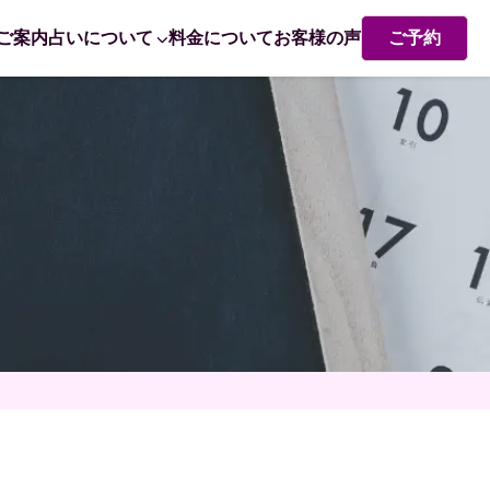
ご案内
占いについて
料金について
お客様の声
ご予約
熊崎式姓名学・姓名判断
赤ちゃん命名 姓名判断で成功するポイント