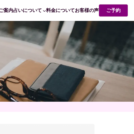
ご案内
占いについて
料金について
お客様の声
ご予約
熊崎式姓名学・姓名判断
赤ちゃん命名 姓名判断で成功するポイント