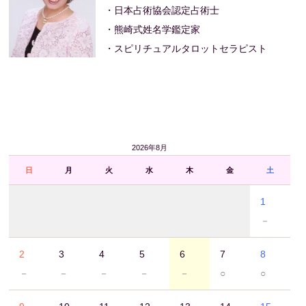
・日本占術協会認定占術士
・熊崎式姓名学鑑定家
・スピリチュアルタロットセラピスト
2026年8月
日
月
火
水
木
金
土
1
－
2
3
4
5
6
7
8
－
－
－
－
－
○
○