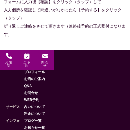
フォームに入力後【確認】をクリック（タップ）して
入力個所を確認して間違いがなかったら【予約する】をクリック
（タップ）
折り返しご連絡をさせて頂きます（連絡後予約の正式受付になりま
す）
お電
ご予
問合
メニュー
HOME
話
約
せ
プロフィール
お店のご案内
Q&A
お問合せ
WEB予約
サービス
占いについて
料金について
インフォ
ブログ一覧
お知らせ一覧