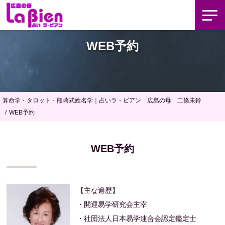
WEB予約
算命学・タロット・熊崎式姓名学｜占いラ・ビアン 広島の母 二條未鈴
WEB予約
WEB予約
【主な遍歴】
・開運易学研究会主宰
・社団法人日本易学連合会認定鑑定士