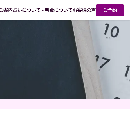
ご案内
占いについて
料金について
お客様の声
ご予約
熊崎式姓名学・姓名判断
赤ちゃん命名 姓名判断で成功するポイント