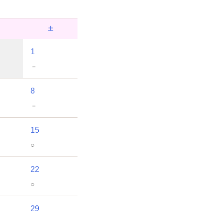
土
1
－
8
－
15
○
22
○
29