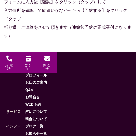
フォームに入力後【確認】をクリック（タップ）して
入力個所を確認して間違いがなかったら【予約する】をクリック
（タップ）
折り返しご連絡をさせて頂きます（連絡後予約の正式受付になりま
す）
お電
ご予
問合
メニュー
HOME
話
約
せ
プロフィール
お店のご案内
Q&A
お問合せ
WEB予約
サービス
占いについて
料金について
インフォ
ブログ一覧
お知らせ一覧