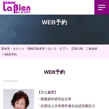
WEB予約
算命学・タロット・熊崎式姓名学｜占いラ・ビアン 広島の母 二條未鈴
WEB予約
WEB予約
【主な遍歴】
・開運易学研究会主宰
・社団法人日本易学連合会認定鑑定士