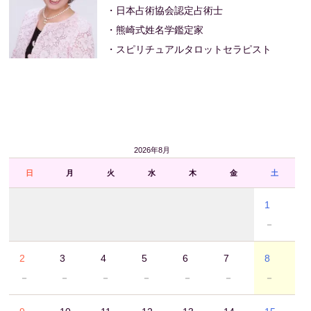
・日本占術協会認定占術士
・熊崎式姓名学鑑定家
・スピリチュアルタロットセラピスト
2026年8月
日
月
火
水
木
金
土
1
－
2
3
4
5
6
7
8
－
－
－
－
－
－
－