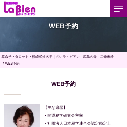
WEB予約
算命学・タロット・熊崎式姓名学｜占いラ・ビアン 広島の母 二條未鈴
WEB予約
WEB予約
【主な遍歴】
・開運易学研究会主宰
・社団法人日本易学連合会認定鑑定士