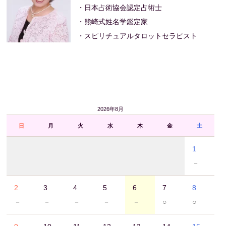
・日本占術協会認定占術士
・熊崎式姓名学鑑定家
・スピリチュアルタロットセラピスト
2026年8月
日
月
火
水
木
金
土
1
－
2
3
4
5
6
7
8
－
－
－
－
－
○
○