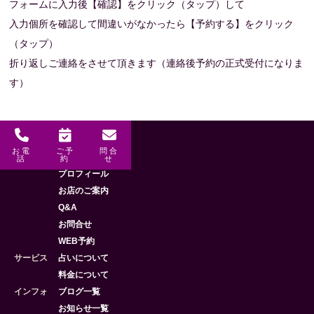
フォームに入力後【確認】をクリック（タップ）して
入力個所を確認して間違いがなかったら【予約する】をクリック
（タップ）
折り返しご連絡をさせて頂きます（連絡後予約の正式受付になりま
す）
お電
ご予
問合
メニュー
HOME
話
約
せ
プロフィール
お店のご案内
Q&A
お問合せ
WEB予約
サービス
占いについて
料金について
インフォ
ブログ一覧
お知らせ一覧