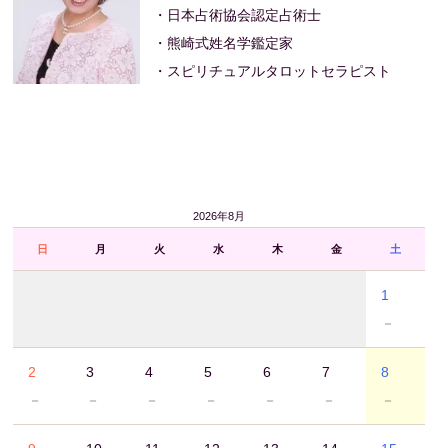
・日本占術協会認定占術士
・熊崎式姓名学鑑定家
・スピリチュアルタロットセラピスト
2026年8月
日
月
火
水
木
金
土
1
－
2
3
4
5
6
7
8
－
－
－
－
－
－
－