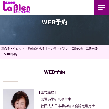
WEB予約
算命学・タロット・熊崎式姓名学｜占いラ・ビアン 広島の母 二條未鈴
WEB予約
WEB予約
【主な遍歴】
・開運易学研究会主宰
・社団法人日本易学連合会認定鑑定士