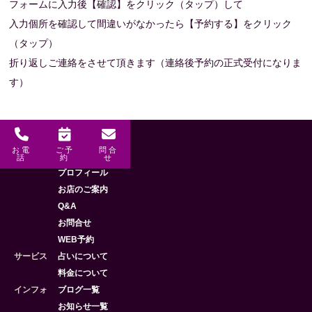
フォームに入力後【確認】をクリック（タップ）して
入力個所を確認して間違いがなかったら【予約する】をクリック
（タップ）
折り返しご連絡をさせて頂きます（連絡後予約の正式受付になりま
す）
お電
ご予
問合
メニュー
HOME
話
約
せ
プロフィール
お店のご案内
Q&A
お問合せ
WEB予約
サービス
占いについて
料金について
インフォ
ブログ一覧
お知らせ一覧