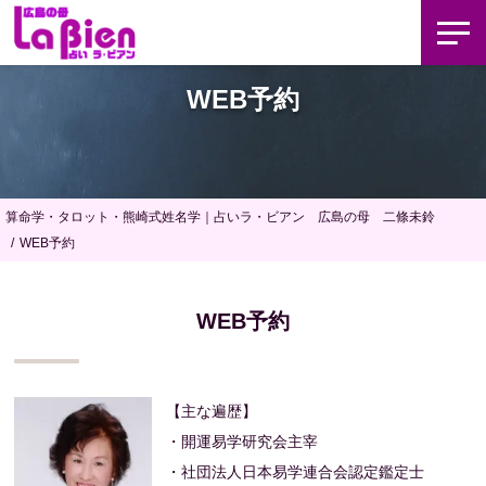
WEB予約
算命学・タロット・熊崎式姓名学｜占いラ・ビアン 広島の母 二條未鈴
WEB予約
WEB予約
【主な遍歴】
・開運易学研究会主宰
・社団法人日本易学連合会認定鑑定士