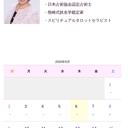
・日本占術協会認定占術士
・熊崎式姓名学鑑定家
・スピリチュアルタロットセラピスト
2026年8月
日
月
火
水
木
金
土
1
－
2
3
4
5
6
7
8
－
－
－
－
－
○
○