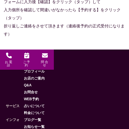
フォームに入力後【確認】をクリック（タップ）して
入力個所を確認して間違いがなかったら【予約する】をクリック
（タップ）
折り返しご連絡をさせて頂きます（連絡後予約の正式受付になりま
す）
お電
ご予
問合
メニュー
HOME
話
約
せ
プロフィール
お店のご案内
Q&A
お問合せ
WEB予約
サービス
占いについて
料金について
インフォ
ブログ一覧
お知らせ一覧