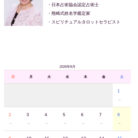
・日本占術協会認定占術士
・熊崎式姓名学鑑定家
・スピリチュアルタロットセラピスト
2026年8月
日
月
火
水
木
金
土
1
－
2
3
4
5
6
7
8
－
－
－
－
－
－
－