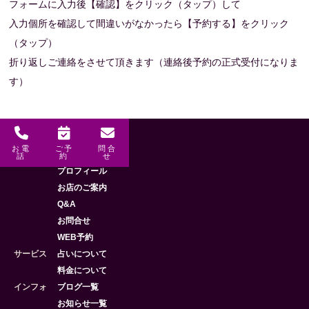
フォームに入力後【確認】をクリック（タップ）して
入力個所を確認して間違いがなかったら【予約する】をクリック
（タップ）
折り返しご連絡をさせて頂きます（連絡後予約の正式受付になりま
す）
お電
ご予
問合
メニュー
HOME
話
約
せ
プロフィール
お店のご案内
Q&A
お問合せ
WEB予約
サービス
占いについて
料金について
インフォ
ブログ一覧
お知らせ一覧