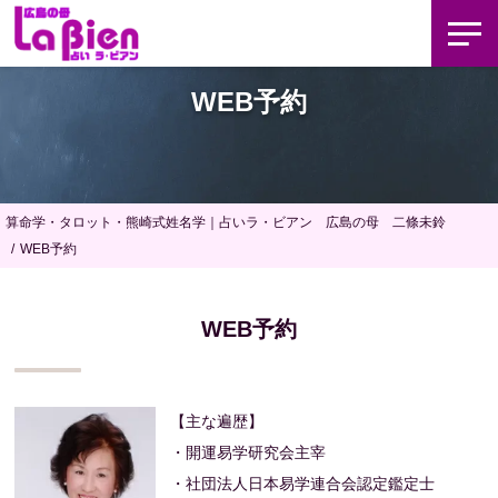
WEB予約
算命学・タロット・熊崎式姓名学｜占いラ・ビアン 広島の母 二條未鈴
WEB予約
WEB予約
【主な遍歴】
・開運易学研究会主宰
・社団法人日本易学連合会認定鑑定士