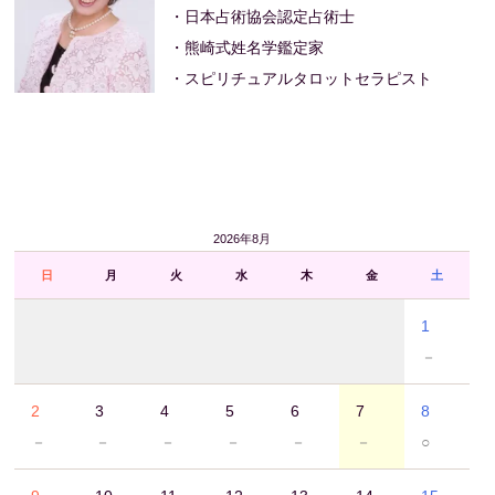
・日本占術協会認定占術士
・熊崎式姓名学鑑定家
・スピリチュアルタロットセラピスト
2026年8月
日
月
火
水
木
金
土
1
－
2
3
4
5
6
7
8
－
－
－
－
－
－
○