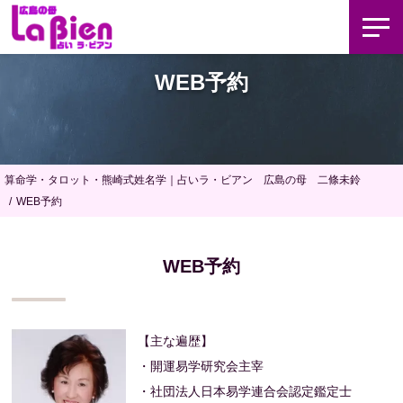
WEB予約
算命学・タロット・熊崎式姓名学｜占いラ・ビアン 広島の母 二條未鈴
WEB予約
WEB予約
【主な遍歴】
・開運易学研究会主宰
・社団法人日本易学連合会認定鑑定士