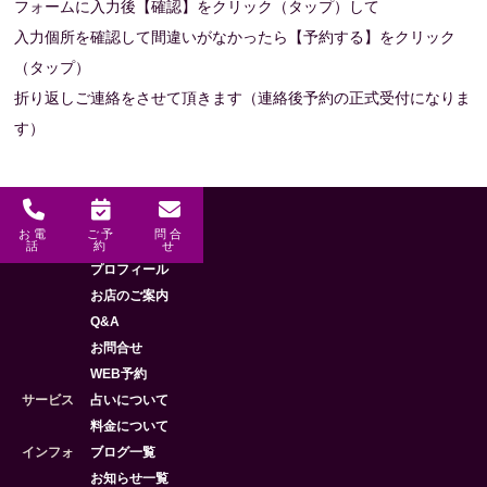
フォームに入力後【確認】をクリック（タップ）して
入力個所を確認して間違いがなかったら【予約する】をクリック
（タップ）
折り返しご連絡をさせて頂きます（連絡後予約の正式受付になりま
す）
お電
ご予
問合
メニュー
HOME
話
約
せ
プロフィール
お店のご案内
Q&A
お問合せ
WEB予約
サービス
占いについて
料金について
インフォ
ブログ一覧
お知らせ一覧