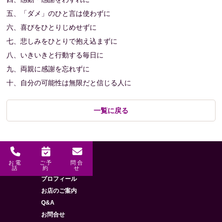
五、「ダメ」のひと言は使わずに
六、喜びをひとりじめせずに
七、悲しみをひとりで抱え込まずに
八、いきいきと行動する毎日に
九、両親に感謝を忘れずに
十、自分の可能性は無限だと信じる人に
一覧に戻る
お電
ご予
問合
メニュー
HOME
話
約
せ
プロフィール
お店のご案内
Q&A
お問合せ