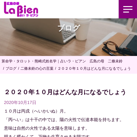
ブログ
算命学・タロット・熊崎式姓名学｜占いラ・ビアン 広島の母 二條未鈴
ブログ
二條未鈴の心の言葉
２０２０年１０月はどんな月になるでしょう
２０２０年１０月はどんな月になるでしょう
2020年10月17日
１０月は丙戌（へいかいぬ）月。
「丙へい」は十干の中では、陽の火性で伝達本能を持ちます。
意味は自然の火性である太陽を意味します。
明るく暖かくて、万物を生育させる太陽です。