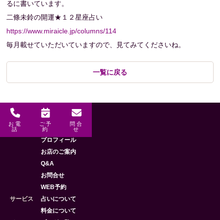
るに書いています。
二條未鈴の開運★１２星座占い
https://www.miraicle.jp/columns/114
毎月載せていただいていますので、見てみてくださいね。
一覧に戻る
お電
ご予
問合
メニュー
HOME
話
約
せ
プロフィール
お店のご案内
Q&A
お問合せ
WEB予約
サービス
占いについて
料金について