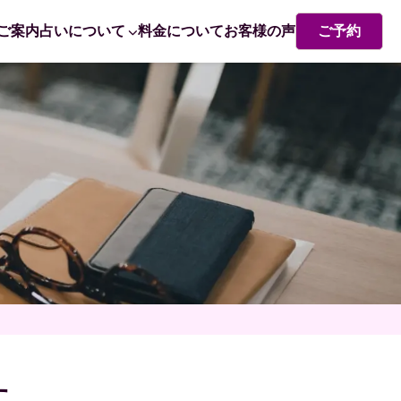
ご案内
占いについて
料金について
お客様の声
ご予約
熊崎式姓名学・姓名判断
赤ちゃん命名 姓名判断で成功するポイント
す