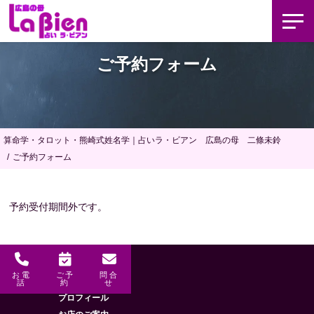
ご予約フォーム
算命学・タロット・熊崎式姓名学｜占いラ・ビアン 広島の母 二條未鈴
ご予約フォーム
予約受付期間外です。
お電
ご予
問合
メニュー
HOME
話
約
せ
プロフィール