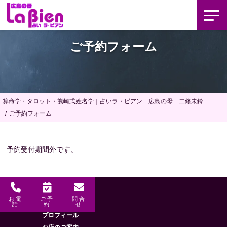
ご予約フォーム
算命学・タロット・熊崎式姓名学｜占いラ・ビアン 広島の母 二條未鈴
ご予約フォーム
予約受付期間外です。
お電
ご予
問合
メニュー
HOME
話
約
せ
プロフィール