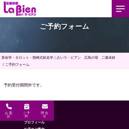
ご予約フォーム
算命学・タロット・熊崎式姓名学｜占いラ・ビアン 広島の母 二條未鈴
ご予約フォーム
予約受付期間外です。
お電
ご予
問合
メニュー
HOME
話
約
せ
プロフィール