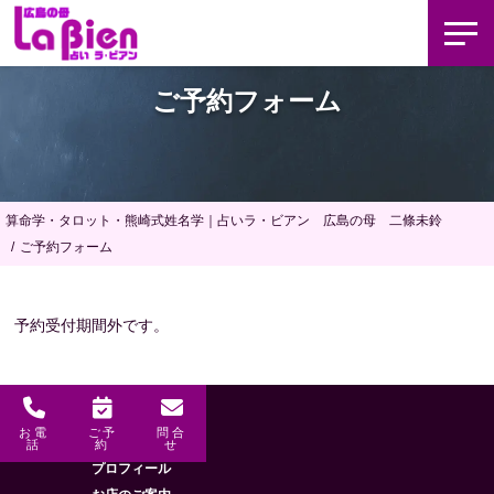
ご予約フォーム
算命学・タロット・熊崎式姓名学｜占いラ・ビアン 広島の母 二條未鈴
ご予約フォーム
予約受付期間外です。
お電
ご予
問合
メニュー
HOME
話
約
せ
プロフィール