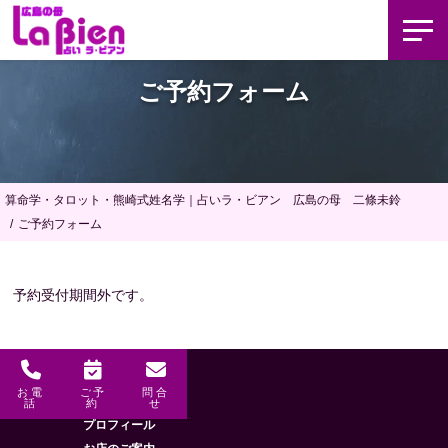
ご予約フォーム
算命学・タロット・熊崎式姓名学｜占いラ・ビアン 広島の母 二條未鈴
ご予約フォーム
予約受付期間外です。
お電
ご予
問合
メニュー
HOME
話
約
せ
プロフィール