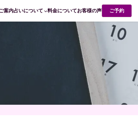
ご案内
占いについて
料金について
お客様の声
ご予約
熊崎式姓名学・姓名判断
赤ちゃん命名 姓名判断で成功するポイント