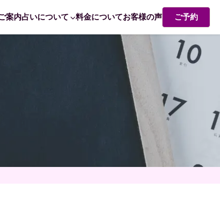
ご案内
占いについて
料金について
お客様の声
ご予約
熊崎式姓名学・姓名判断
赤ちゃん命名 姓名判断で成功するポイント