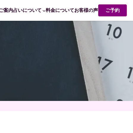
ご案内
占いについて
料金について
お客様の声
ご予約
熊崎式姓名学・姓名判断
赤ちゃん命名 姓名判断で成功するポイント