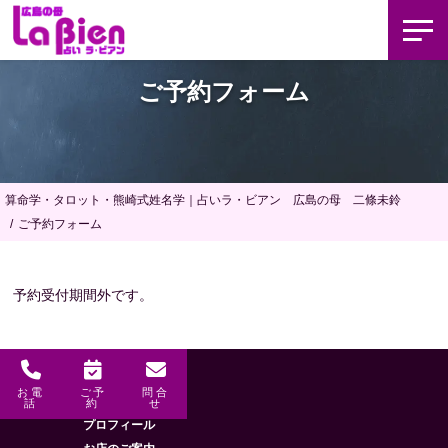
ご予約フォーム
算命学・タロット・熊崎式姓名学｜占いラ・ビアン 広島の母 二條未鈴
ご予約フォーム
予約受付期間外です。
お電
ご予
問合
メニュー
HOME
話
約
せ
プロフィール