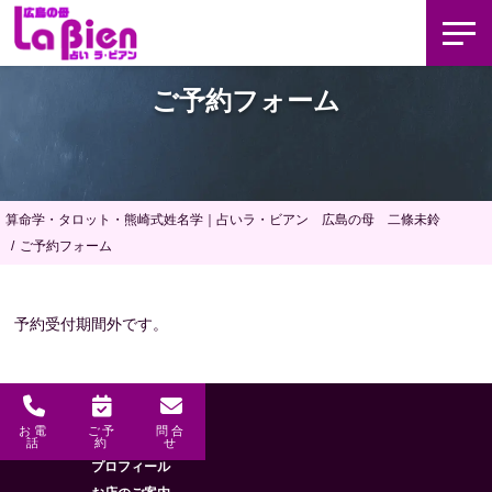
ご予約フォーム
算命学・タロット・熊崎式姓名学｜占いラ・ビアン 広島の母 二條未鈴
ご予約フォーム
予約受付期間外です。
お電
ご予
問合
メニュー
HOME
話
約
せ
プロフィール