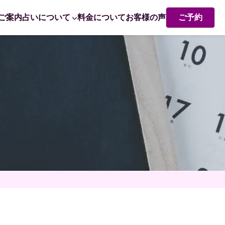
ご案内
占いについて
料金について
お客様の声
ご予約
熊崎式姓名学・姓名判断
赤ちゃん命名 姓名判断で成功するポイント