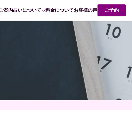
ご案内
占いについて
料金について
お客様の声
ご予約
熊崎式姓名学・姓名判断
赤ちゃん命名 姓名判断で成功するポイント