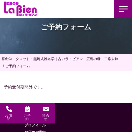
ご予約フォーム
算命学・タロット・熊崎式姓名学｜占いラ・ビアン 広島の母 二條未鈴
ご予約フォーム
予約受付期間外です。
お電
ご予
問合
メニュー
HOME
話
約
せ
プロフィール