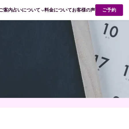
ご案内
占いについて
料金について
お客様の声
ご予約
熊崎式姓名学・姓名判断
赤ちゃん命名 姓名判断で成功するポイント